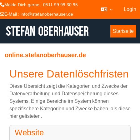
Melde Dich gerne : 0511 99 99 30 95
Login
E-Mail :
info@stefanoberhauser.de
Zum Hauptinhalt
Startseite
online.stefanoberhauser.de
Unsere Datenlöschfristen
Diese Übersicht zeigt die Kategorien und Zwecke der
Datenverarbeitung und Datenspeicherung dieses
Systems. Einige Bereiche im System können
spezifischere Kategorien und Zwecke haben, als diese
hier gelisteten.
Website